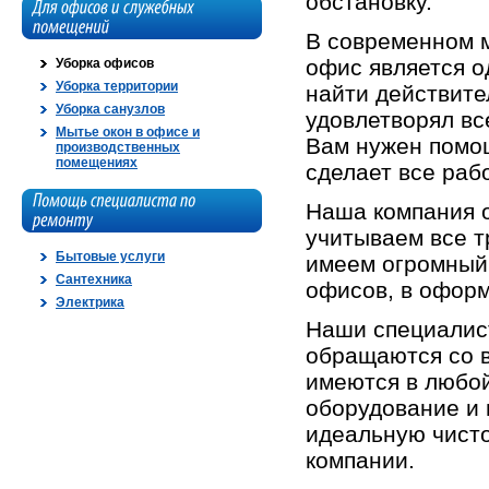
обстановку.
В современном м
офис является о
Уборка офисов
Уборка территории
найти действите
Уборка санузлов
удовлетворял вс
Мытье окон в офисе и
Вам нужен помощ
производственных
помещениях
сделает все раб
Наша компания о
учитываем все т
Бытовые услуги
имеем огромный 
Сантехника
офисов, в офор
Электрика
Наши специалис
обращаются со в
имеются в любо
оборудование и 
идеальную чист
компании.