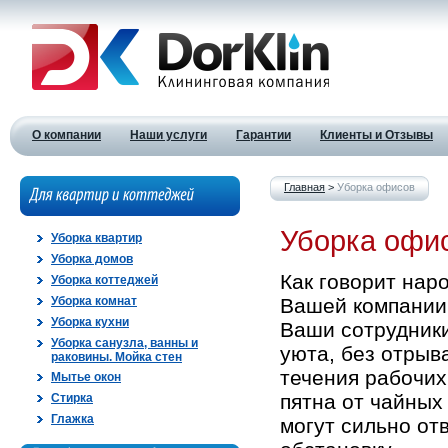
О компании
Наши услуги
Гарантии
Клиенты и Отзывы
Главная
>
Уборка офисов
Уборка офи
Уборка квартир
Уборка домов
Как говорит нар
Уборка коттеджей
Уборка комнат
Вашей компании 
Уборка кухни
Ваши сотрудники
Уборка санузла, ванны и
уюта, без отрыв
раковины. Мойка стен
течения рабочих 
Мытье окон
пятна от чайных 
Стирка
Глажка
могут сильно от